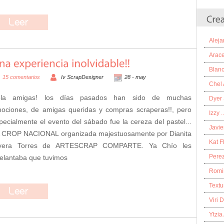
Aleja
Arace
Blanc
15 comentarios
Iv ScrapDesigner
28 -
may
Chel 
la amigas! los días pasados han sido de muchas
Dyer
ociones, de amigas queridas y compras scraperas!!, pero
Izzy ...
pecialmente el evento del sábado fue la cereza del pastel...
Javie
 CROP NACIONAL organizada majestuosamente por Dianita
Kat F
vera Torres de ARTESCRAP COMPARTE. Ya Chío les
Pere
elantaba que tuvimos
Romi
Textu
Viri 
Ytzia