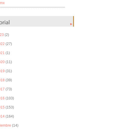
_mx
►
23
(2)
022
(27)
021
(1)
020
(11)
019
(31)
018
(39)
017
(73)
016
(103)
015
(153)
014
(164)
ciembre
(14)