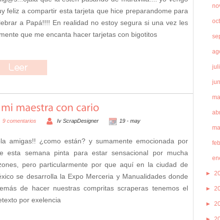
no
y feliz a compartir esta tarjeta que hice preparandome para
oc
lebrar a Papá!!!! En realidad no estoy segura si una vez les
mente que me encanta hacer tarjetas con bigotitos
se
ag
jul
ju
ma
abr
9 comentarios
Iv ScrapDesigner
19 -
may
ma
la amigas!! ¿como están? y sumamente emocionada por
fe
e esta semana pinta para estar sensacional por mucha
en
zones, pero particularmente por que aquí en la ciudad de
►
2
xico se desarrolla la Expo Merceria y Manualidades donde
emás de hacer nuestras compritas scraperas tenemos el
►
2
etexto por exelencia
►
2
►
2