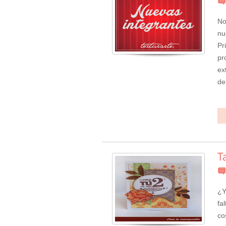
No
nu
Pr
pr
ex
de
¿Y
fa
co