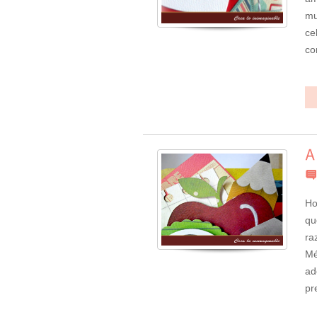
mu
ce
co
Ho
qu
ra
Mé
ad
pr