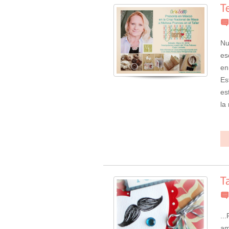
Nu
es
en
E
es
la
..
am