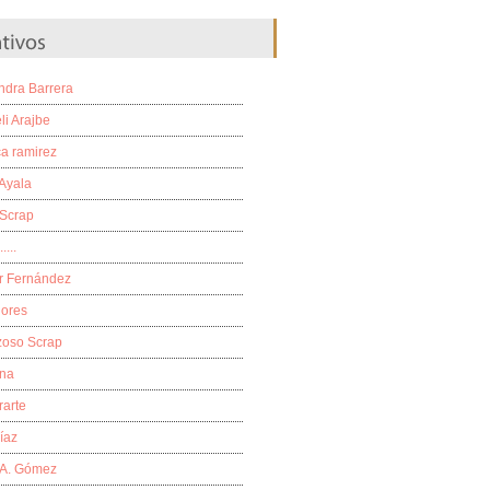
ndra Barrera
li Arajbe
a ramirez
Ayala
 Scrap
....
r Fernández
lores
zoso Scrap
na
rarte
Díaz
 A. Gómez