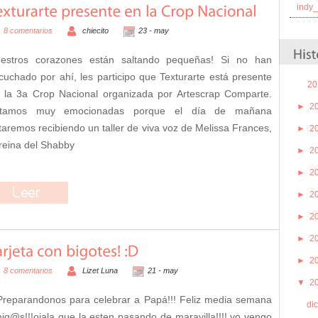
indy
8 comentarios
chiecito
23 -
may
estros corazones están saltando pequeñas! Si no han
cuchado por ahí, les participo que Texturarte está presente
20
 la 3a Crop Nacional organizada por Artescrap Comparte.
►
2
stamos muy emocionadas porque el día de mañana
taremos recibiendo un taller de viva voz de Melissa Frances,
►
2
 reina del Shabby
►
2
►
2
►
2
►
2
►
2
►
2
8 comentarios
Lizet Luna
21 -
may
▼
2
.Preparandonos para celebrar a Papá!!! Feliz media semana
di
ig@s!!!ojala que la esten pasando de maravilla!!!! yo vengo