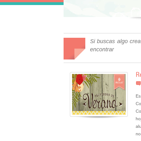
Si buscas algo crea
encontrar
Es
Co
Co
ho
al
no