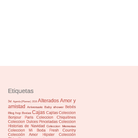
Etiquetas
Alterados
Amor y
3d
Agenda (Planner) 2016
amistad
Bebés
Aniversario
Baby shower
Cajas
Cajitas
Coleccion
Blog hop
Bodas
Bonjour Paris
Coleccion Chiquitines
Coleccion Dulces Pinceladas
Coleccion
Historias de Navidad
Coleccion Memorias
Coleccion Mi Boda Fresh Country
Colección Amor Hipster
Colección