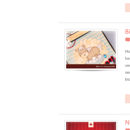
Ho
he
ve
se
bi