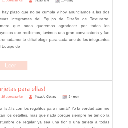
31 comentarios
Texturarte
13 -
may
 hay plazo que no se cumpla y hoy anunciamos a las dos
evas integrantes del Equipo de Diseño de Texturarte.
imero que nada queremos agradecer por todos los
oyectos que recibimos, tuvimos una gran convocatoria y fue
tremadamente difícil elegir para cada uno de los integrantes
l Equipo de
15 comentarios
Ytzia A. Gómez
9 -
may
a list@s con los regalitos para mamá? Yo la verdad aún me
ltan los detalles, más que nada porque siempre he tenido la
stumbre de regalar ya sea una flor o una tarjeta a todas