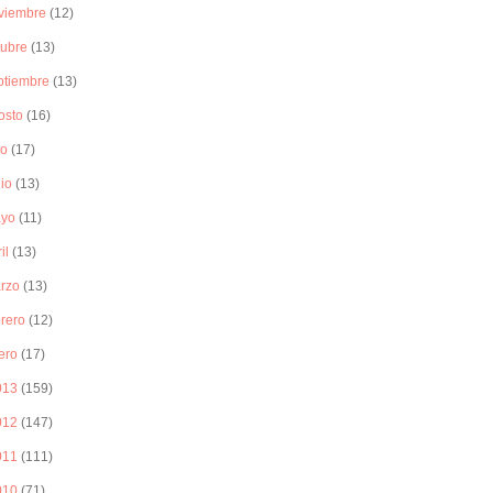
viembre
(12)
tubre
(13)
ptiembre
(13)
osto
(16)
io
(17)
nio
(13)
yo
(11)
il
(13)
rzo
(13)
brero
(12)
ero
(17)
013
(159)
012
(147)
011
(111)
010
(71)